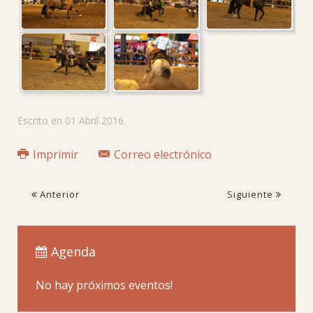
Escrito en
01 Abril 2016
.
Imprimir
Correo electrónico
Anterior
Siguiente
Agenda
No hay próximos eventos!